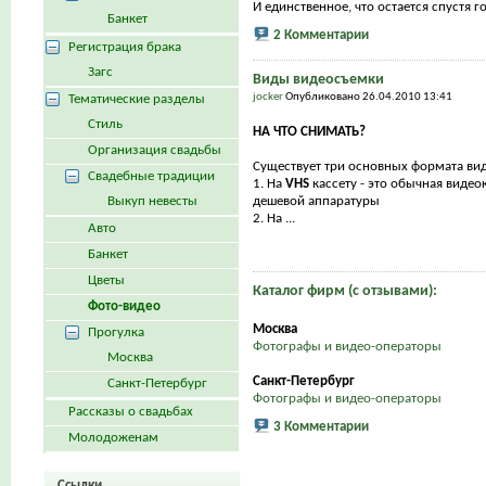
И единственное, что остается спустя год
Банкет
2 Комментарии
Регистрация брака
Загс
Виды видеосъемки
jocker
Опубликовано 26.04.2010 13:41
Тематические разделы
Стиль
НА ЧТО СНИМАТЬ?
Организация свадьбы
Существует три основных формата ви
Свадебные традиции
1. На
VHS
кассету - это обычная виде
Выкуп невесты
дешевой аппаратуры
2. На ...
Авто
Банкет
Цветы
Каталог фирм (с отзывами):
Фото-видео
Москва
Прогулка
Фотографы и видео-операторы
Москва
Санкт-Петербург
Санкт-Петербург
Фотографы и видео-операторы
Рассказы о свадьбах
3 Комментарии
Молодоженам
Ссылки