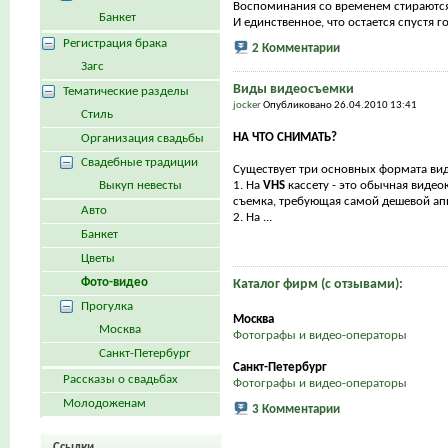
Воспоминания со временем стираются
Банкет
И единственное, что остается спустя год
Регистрация брака
2 Комментарии
Загс
Виды видеосъемки
Тематические разделы
jocker
Опубликовано 26.04.2010 13:41
Стиль
НА ЧТО СНИМАТЬ?
Организация свадьбы
Свадебные традиции
Существует три основных формата ви
Выкуп невесты
1. На
VHS
кассету - это обычная видео
съемка, требующая самой дешевой а
Авто
2. На ...
Банкет
Цветы
Фото-видео
Каталог фирм (с отзывами):
Прогулка
Москва
Москва
Фотографы и видео-операторы
Санкт-Петербург
Санкт-Петербург
Рассказы о свадьбах
Фотографы и видео-операторы
Молодоженам
3 Комментарии
Ссылки