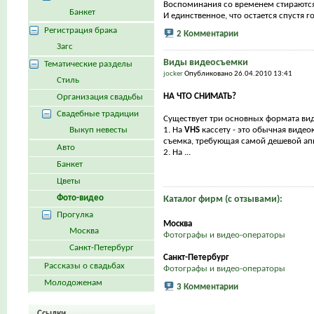
Воспоминания со временем стираются
Банкет
И единственное, что остается спустя год
Регистрация брака
2 Комментарии
Загс
Виды видеосъемки
Тематические разделы
jocker
Опубликовано 26.04.2010 13:41
Стиль
НА ЧТО СНИМАТЬ?
Организация свадьбы
Свадебные традиции
Существует три основных формата ви
Выкуп невесты
1. На
VHS
кассету - это обычная видео
съемка, требующая самой дешевой а
Авто
2. На ...
Банкет
Цветы
Фото-видео
Каталог фирм (с отзывами):
Прогулка
Москва
Москва
Фотографы и видео-операторы
Санкт-Петербург
Санкт-Петербург
Рассказы о свадьбах
Фотографы и видео-операторы
Молодоженам
3 Комментарии
Ссылки