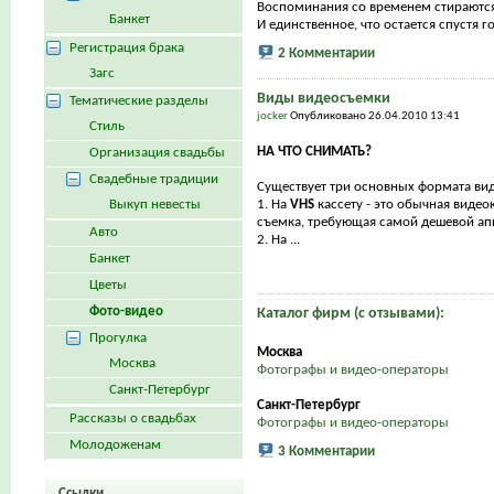
Воспоминания со временем стираются
Банкет
И единственное, что остается спустя год
Регистрация брака
2 Комментарии
Загс
Виды видеосъемки
Тематические разделы
jocker
Опубликовано 26.04.2010 13:41
Стиль
НА ЧТО СНИМАТЬ?
Организация свадьбы
Свадебные традиции
Существует три основных формата ви
Выкуп невесты
1. На
VHS
кассету - это обычная видео
съемка, требующая самой дешевой а
Авто
2. На ...
Банкет
Цветы
Фото-видео
Каталог фирм (с отзывами):
Прогулка
Москва
Москва
Фотографы и видео-операторы
Санкт-Петербург
Санкт-Петербург
Рассказы о свадьбах
Фотографы и видео-операторы
Молодоженам
3 Комментарии
Ссылки