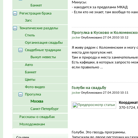
Минусы:
Банкет
- находится за пределами МКАД
- Если кто не знает, там вообще-то нахо
Регистрация брака
Загс
Тематические разделы
Прогулка в Кусково и Коломенск
Стиль
jocker
Опубликовано 27.04.2010 10:12
Организация свадьбы
Я живу рядом с Коломенским и могу с
Свадебные традиции
места для прогулок нет.
Выкуп невесты
Там и природа и места замечательные
Есть кафешки, в которых запросто мо
Авто
если правильно ...
Банкет
Цветы
Фото-видео
Голуби на свадьбу
jocker
Опубликовано 27.04.2010 10:11
Прогулка
Москва
Координат
370-5724, 
Санкт-Петербург
Рассказы о свадьбах
Молодоженам
Голуби. Это гвоздь программы.
Запускали во дворе ресторана на газо
Ссылки