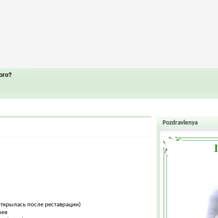
ого?
Pozdravlenya
открылась после реставрации)
зея