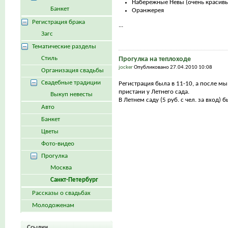
Набережные Невы (очень красивы
Банкет
Оранжерея
Регистрация брака
...
Загс
Тематические разделы
Стиль
Прогулка на теплоходе
jocker
Опубликовано 27.04.2010 10:08
Организация свадьбы
Свадебные традиции
Регистрация была в 11-10, а после мы
пристани у Летнего сада.
Выкуп невесты
В Летнем саду (5 руб. с чел. за вход) 
Авто
Банкет
Цветы
Фото-видео
Прогулка
Москва
Санкт-Петербург
Рассказы о свадьбах
Молодоженам
Ссылки