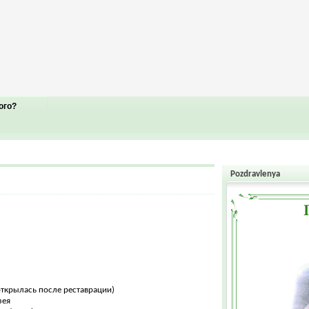
ого?
Pozdravlenya
открылась после реставрации)
зея