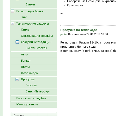
Набережные Невы (очень красивы
Банкет
Оранжерея
Регистрация брака
...
Загс
Тематические разделы
Стиль
Прогулка на теплоходе
jocker
Опубликовано 27.04.2010 10:08
Организация свадьбы
Свадебные традиции
Регистрация была в 11-10, а после мы
пристани у Летнего сада.
Выкуп невесты
В Летнем саду (5 руб. с чел. за вход) 
Авто
Банкет
Цветы
Фото-видео
Прогулка
Москва
Санкт-Петербург
Рассказы о свадьбах
Молодоженам
Ссылки