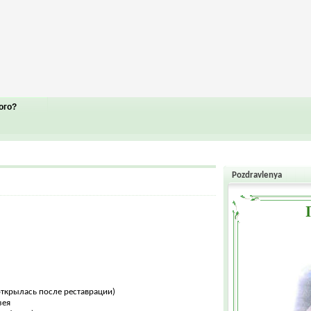
ого?
Pozdravlenya
открылась после реставрации)
зея