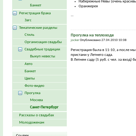
Набережные Невы (очень красивы
Банкет
Оранжерея
Регистрация брака
...
Загс
Тематические разделы
Стиль
Прогулка на теплоходе
jocker
Опубликовано 27.04.2010 10:08
Организация свадьбы
Свадебные традиции
Регистрация была в 11-10, а после мы
пристани у Летнего сада.
Выкуп невесты
В Летнем саду (5 руб. с чел. за вход) 
Авто
Банкет
Цветы
Фото-видео
Прогулка
Москва
Санкт-Петербург
Рассказы о свадьбах
Молодоженам
Ссылки