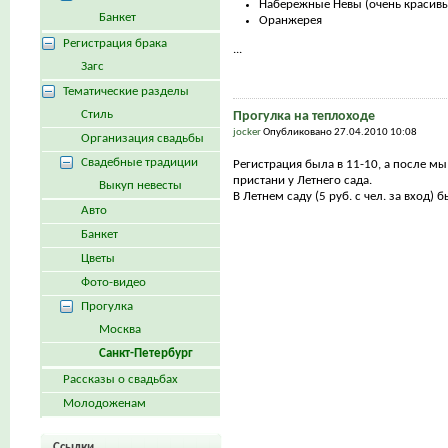
Набережные Невы (очень красивы
Банкет
Оранжерея
Регистрация брака
...
Загс
Тематические разделы
Стиль
Прогулка на теплоходе
jocker
Опубликовано 27.04.2010 10:08
Организация свадьбы
Свадебные традиции
Регистрация была в 11-10, а после мы
пристани у Летнего сада.
Выкуп невесты
В Летнем саду (5 руб. с чел. за вход) 
Авто
Банкет
Цветы
Фото-видео
Прогулка
Москва
Санкт-Петербург
Рассказы о свадьбах
Молодоженам
Ссылки