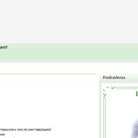
ого?
Pozdravlenya
открылась после реставрации)
зея