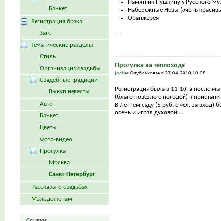
Памятник Пушкину у Русского му
Банкет
Набережные Невы (очень красивы
Оранжерея
Регистрация брака
...
Загс
Тематические разделы
Стиль
Прогулка на теплоходе
Организация свадьбы
jocker
Опубликовано 27.04.2010 10:08
Свадебные традиции
Регистрация была в 11-10, а после м
Выкуп невесты
(благо повезло с погодой) к пристани 
Авто
В Летнем саду (5 руб. с чел. за вход)
осень и играл духовой ...
Банкет
Цветы
Фото-видео
Прогулка
Москва
Санкт-Петербург
Рассказы о свадьбах
Молодоженам
Ссылки