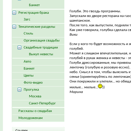
Банкет
Голуби. Это гвоздь программы.
Регистрация брака
Запускали во дворе ресторана на газ
Загс
шампанское.
После того, как выпустили, подняли т
Тематические разделы
Как уже говорила, голубка сделала св
Стиль
Вики
Организация свадьбы
Если у кого-то будет возможность и ж
Свадебные традиции
голубей.
Может я слишком впечатлительная, 
Выкуп невесты
голубей в руках жениха и невесты - э
Авто
Голуби дрессированные, мы привязы
ленточку (голубую и розовую ессно),
Банкет
небо. Смысл в том, чтобы выяснить к
Цветы
семье (ориентируйтесь по ленточкам)
Они покружили и улетели... но обеща
Фото-видео
милые... милые...
))
Прогулка
Марина
Москва
Санкт-Петербург
Рассказы о свадьбах
Молодоженам
Ссылки