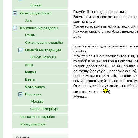
Банкет
Голуби. Это гвоздь программы.
Регистрация брака
Запускали во дворе ресторана на газ
Загс
шампанское.
После того, как выпустили, подняли т
Тематические разделы
Как уже говорила, голубка сделала св
Стиль
Вики
Организация свадьбы
Если у кого-то будет возможность и ж
Свадебные традиции
голубей.
Может я слишком впечатлительная, 
Выкуп невесты
голубей в руках жениха и невесты - э
Авто
Голуби дрессированные, мы привязы
ленточку (голубую и розовую ессно),
Банкет
небо. Смысл в том, чтобы выяснить к
Цветы
семье (ориентируйтесь по ленточкам)
Они покружили и улетели... но обеща
Фото-видео
милые... милые...
))
Прогулка
Марина
Москва
Санкт-Петербург
Рассказы о свадьбах
Молодоженам
Ссылки