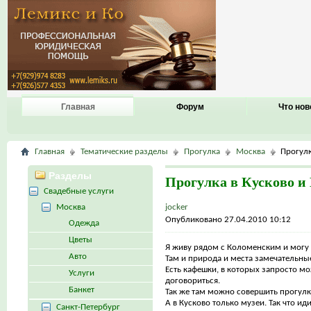
Главная
Форум
Что нов
Главная
Тематические разделы
Прогулка
Москва
Прогулк
Разделы
Прогулка в Кусково и
Свадебные услуги
Москва
jocker
Опубликовано 27.04.2010 10:12
Одежда
Цветы
Я живу рядом с Коломенским и могу с
Авто
Там и природа и места замечательны
Есть кафешки, в которых запросто м
Услуги
договориться.
Банкет
Так же там можно совершить прогулку
А в Кусково только музеи. Так что ид
Санкт-Петербург