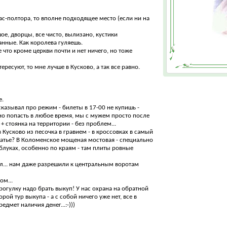
ас-полтора, то вполне подходящее место (если ни на
ое, дворцы, все чисто, вылизано, кустики
нные. Как королева гуляешь.
 что кроме церкви почти и нет ничего, но тоже
ересуют, то мне лучше в Кусково, а так все равно.
е.
ссказывал про режим - билеты в 17-00 не купишь -
о попасть в любое время, мы с мужем просто после
+ стоянка на территории - без проблем...
 Кусково из песочка в гравием - в кроссовках в самый
платье? В Коломенское мощеная мостовая - специально
блуках, особенно по краям - там плиты ровные
л... нам даже разрешили к центральным воротам
ом...
прогулку надо брать выкуп! У нас охрана на обратной
рой тур выкупа - а с собой ничего уже нет, все в
едмет наличия денег...:-)))