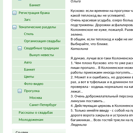
Ольга
Банкет
Кусково: если времени на прогулки ч
Регистрация брака
какой теплоход вы не успеваете).
Загс
Очень красивая усадьба, озеро больш
подстрижены. Дорожки асфальтирова
Тематические разделы
Коломенское не хуже, пожалуй. Разве
Стиль
зелено.
В общем, если теплоход и кафе не инт
Организация свадьбы
Выбирайте, что ближе.
Свадебные традиции
Каталина
Выкуп невесты
Я думаю, лучше все-таки Коломенско
Авто
1. Чем плохо Кусково: кто-то уже ра
пиши пропало... В Коломенское можн
Банкет
работы приезжаем иногда погулять... 
Цветы
2. Может я и ошибаюсь, но дорожки в
раз, а вот в туфельках и в длинном 
Фото-видео
проверяла - ходишь нормально на ка
Прогулка
лежат...
3. Очень доброжелательный персона
Москва
лимузин поставить...
Санкт-Петербург
4. Действующая церковь в Коломенск
5. Только имейте ввиду - с собой на 
Рассказы о свадьбах
дороге ворота закрыла и устроила вто
Молодоженам
багажниках... Всех гостей трясли на пр
Людмила
Ссылки