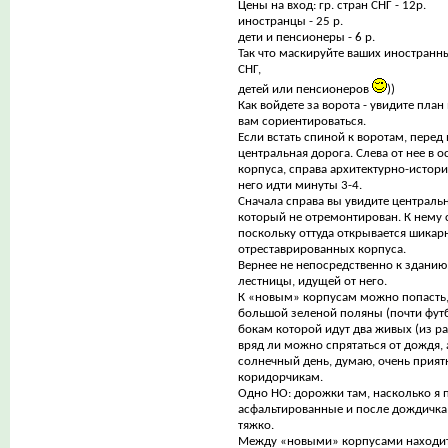
Цены на вход: гр. стран СНГ - 12р.
иностранцы - 25 р.
дети и пенсионеры - 6 р.
Так что маскируйте ваших иностранн
СНГ,
детей или пенсионеров
))
Как войдете за ворота - увидите пла
вам сориентироваться.
Если встать спиной к воротам, перед
центральная дорога. Слева от нее в 
корпуса, справа архитектурно-истор
него идти минуты 3-4.
Сначала справа вы увидите центральн
который не отремонтирован. К нему 
поскольку оттуда открывается шикар
отреставрированных корпуса.
Вернее не непосредственно к зданию
лестницы, идущей от него.
К «новым» корпусам можно попасть,
большой зеленой поляны (почти футб
бокам которой идут два живых (из ра
вряд ли можно спрятаться от дождя, 
солнечный день, думаю, очень прият
коридорчикам.
Одно НО: дорожки там, насколько я 
асфальтированные и после дождичка 
тяжко.
Между «новыми» корпусами находит