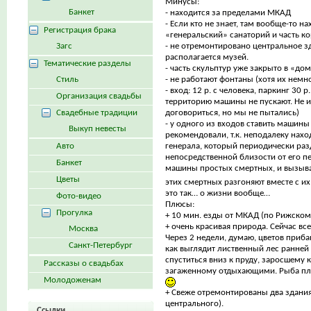
Минусы:
Банкет
- находится за пределами МКАД
- Если кто не знает, там вообще-то н
Регистрация брака
«генеральский» санаторий и часть ко
Загс
- не отремонтировано центральное зд
располагается музей.
Тематические разделы
- часть скульптур уже закрыто в «до
Стиль
- не работают фонтаны (хотя их немно
- вход: 12 р. с человека, паркинг 30 р
Организация свадьбы
территорию машины не пускают. Не 
Свадебные традиции
договориться, но мы не пытались)
- у одного из входов ставить машины
Выкуп невесты
рекомендовали, т.к. неподалеку нахо
Авто
генерала, который периодически разд
непосредственной близости от его 
Банкет
машины простых смертных, и вызыва
Цветы
этих смертных разгоняют вместе с 
это так… о жизни вообще…
Фото-видео
Плюсы:
Прогулка
+ 10 мин. езды от МКАД (по Рижском
+ очень красивая природа. Сейчас все
Москва
Через 2 недели, думаю, цветов приба
Санкт-Петербург
как выглядит лиственный лес ранней
спуститься вниз к пруду, заросшему 
Рассказы о свадьбах
загаженному отдыхающими. Рыба пле
Молодоженам
+ Свеже отремонтированы два здания
центрального).
Ссылки