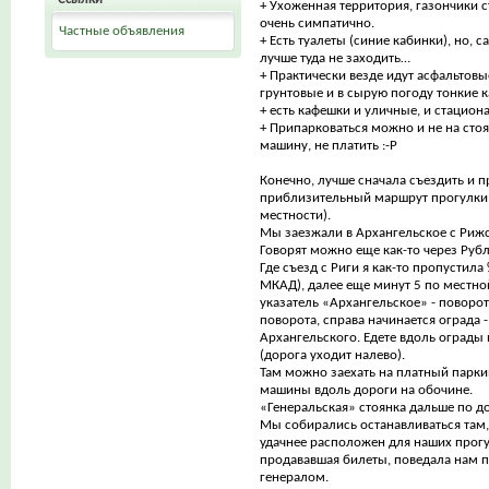
+ Ухоженная территория, газончики 
очень симпатично.
Частные объявления
+ Есть туалеты (синие кабинки), но, 
лучше туда не заходить…
+ Практически везде идут асфальтовы
грунтовые и в сырую погоду тонкие к
+ есть кафешки и уличные, и стацион
+ Припарковаться можно и не на стоян
машину, не платить :-Р
Конечно, лучше сначала съездить и п
приблизительный маршрут прогулки 
местности).
Мы заезжали в Архангельское с Риж
Говорят можно еще как-то через Рубл
Где съезд с Риги я как-то пропустила
МКАД), далее еще минут 5 по местной
указатель «Архангельское» - поворот
поворота, справа начинается ограда -
Архангельского. Едете вдоль ограды 
(дорога уходит налево).
Там можно заехать на платный парки
машины вдоль дороги на обочине.
«Генеральская» стоянка дальше по до
Мы собирались останавливаться там,
удачнее расположен для наших прогул
продававшая билеты, поведала нам п
генералом.