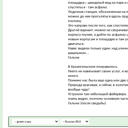
площадка»: шикарный вид на парк и
спуститься - там асфальт.
Лодочная станция, обозначенная на п
можно до нее прогуляться вдоль пруд
плотину.
Это направо после того, как спуститес
Другой вариант: можно не сворачива
корпусу-музею, а дойти по асфальту 
новым корпусам и площадке и там уж
двигаться.
Навес видели только один: над уличн
шашлыком….
Галина
В Архангельском понравилось.
Никто не навязывает своих услуг, и 
много.
Помимо нас была еще одна или две 
Природа красивая, а сейчас в золотую
вообще чудо!
Устроили там небольшой фейерверк, 
очень видно, поэтому основную часть
Галина (после свадьбы)