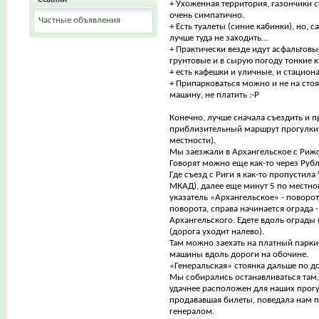
+ Ухоженная территория, газончики 
очень симпатично.
Частные объявления
+ Есть туалеты (синие кабинки), но, 
лучше туда не заходить…
+ Практически везде идут асфальтовы
грунтовые и в сырую погоду тонкие к
+ есть кафешки и уличные, и стацион
+ Припарковаться можно и не на стоян
машину, не платить :-Р
Конечно, лучше сначала съездить и п
приблизительный маршрут прогулки 
местности).
Мы заезжали в Архангельское с Риж
Говорят можно еще как-то через Рубл
Где съезд с Риги я как-то пропустила
МКАД), далее еще минут 5 по местной
указатель «Архангельское» - поворот
поворота, справа начинается ограда -
Архангельского. Едете вдоль ограды 
(дорога уходит налево).
Там можно заехать на платный парки
машины вдоль дороги на обочине.
«Генеральская» стоянка дальше по до
Мы собирались останавливаться там,
удачнее расположен для наших прогул
продававшая билеты, поведала нам п
генералом.