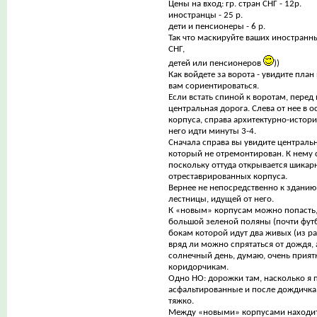
Цены на вход: гр. стран СНГ - 12р.
иностранцы - 25 р.
дети и пенсионеры - 6 р.
Так что маскируйте ваших иностранн
СНГ,
детей или пенсионеров
))
Как войдете за ворота - увидите пла
вам сориентироваться.
Если встать спиной к воротам, перед
центральная дорога. Слева от нее в 
корпуса, справа архитектурно-истор
него идти минуты 3-4.
Сначала справа вы увидите центральн
который не отремонтирован. К нему 
поскольку оттуда открывается шикар
отреставрированных корпуса.
Вернее не непосредственно к зданию
лестницы, идущей от него.
К «новым» корпусам можно попасть,
большой зеленой поляны (почти футб
бокам которой идут два живых (из ра
вряд ли можно спрятаться от дождя, 
солнечный день, думаю, очень прият
коридорчикам.
Одно НО: дорожки там, насколько я 
асфальтированные и после дождичка 
тяжко.
Между «новыми» корпусами находит