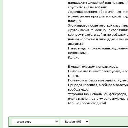
площадка»: шикарный вид на парк и
спуститься - там асфальт.
Лодочная станция, обозначенная на п
можно до нее прогуляться вдоль пруд
плотину.
Это направо после того, как спуститес
Другой вариант: можно не сворачива
корпусу-музею, а дойти по асфальту 
новым корпусам и площадке и там уж
двигаться.
Навес видели только один: над уличн
шашлыком….
Галина
В Архангельском понравилось.
Никто не навязывает своих услуг, и 
много.
Помимо нас была еще одна или две 
Природа красивая, а сейчас в золотую
вообще чудо!
Устроили там небольшой фейерверк, 
очень видно, поэтому основную часть
Галина (после свадьбы)