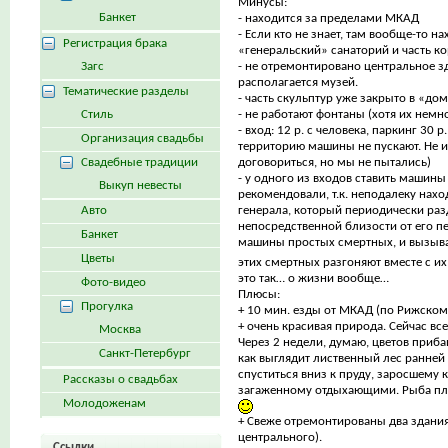
Минусы:
Банкет
- находится за пределами МКАД
- Если кто не знает, там вообще-то н
Регистрация брака
«генеральский» санаторий и часть ко
Загс
- не отремонтировано центральное зд
располагается музей.
Тематические разделы
- часть скульптур уже закрыто в «до
Стиль
- не работают фонтаны (хотя их немно
- вход: 12 р. с человека, паркинг 30 р
Организация свадьбы
территорию машины не пускают. Не 
Свадебные традиции
договориться, но мы не пытались)
- у одного из входов ставить машины
Выкуп невесты
рекомендовали, т.к. неподалеку нахо
Авто
генерала, который периодически разд
непосредственной близости от его 
Банкет
машины простых смертных, и вызыва
Цветы
этих смертных разгоняют вместе с 
это так… о жизни вообще…
Фото-видео
Плюсы:
Прогулка
+ 10 мин. езды от МКАД (по Рижском
+ очень красивая природа. Сейчас все
Москва
Через 2 недели, думаю, цветов приба
Санкт-Петербург
как выглядит лиственный лес ранней
спуститься вниз к пруду, заросшему 
Рассказы о свадьбах
загаженному отдыхающими. Рыба пле
Молодоженам
+ Свеже отремонтированы два здания
центрального).
Ссылки