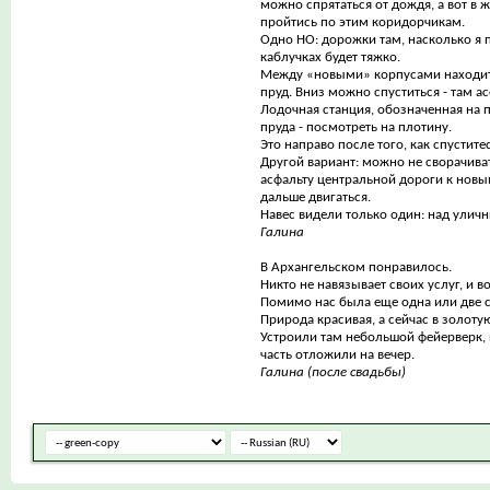
можно спрятаться от дождя, а вот в 
пройтись по этим коридорчикам.
Одно НО: дорожки там, насколько я 
каблучках будет тяжко.
Между «новыми» корпусами находитс
пруд. Вниз можно спуститься - там ас
Лодочная станция, обозначенная на п
пруда - посмотреть на плотину.
Это направо после того, как спуститес
Другой вариант: можно не сворачива
асфальту центральной дороги к новы
дальше двигаться.
Навес видели только один: над улич
Галина
В Архангельском понравилось.
Никто не навязывает своих услуг, и 
Помимо нас была еще одна или две 
Природа красивая, а сейчас в золоту
Устроили там небольшой фейерверк, 
часть отложили на вечер.
Галина (после свадьбы)