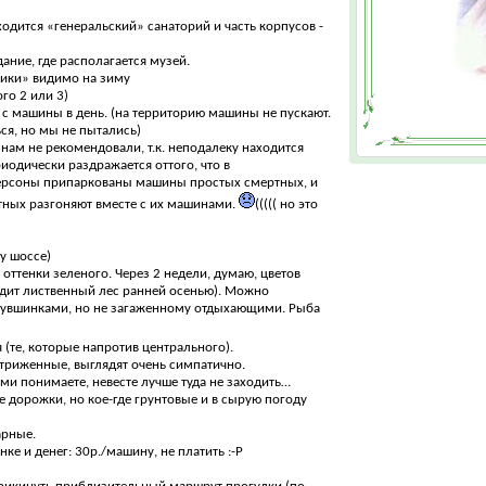
аходится «генеральский» санаторий и часть корпусов -
ание, где располагается музей.
мики» видимо на зиму
го 2 или 3)
 р. с машины в день. (на территорию машины не пускают.
ся, но мы не пытались)
 нам не рекомендовали, т.к. неподалеку находится
риодически раздражается оттого, что в
персоны припаркованы машины простых смертных, и
тных разгоняют вместе с их машинами.
((((( но это
у шоссе)
 оттенки зеленого. Через 2 недели, думаю, цветов
ядит лиственный лес ранней осенью). Можно
 кувшинками, но не загаженному отдыхающими. Рыба
(те, которые напротив центрального).
стриженные, выглядят очень симпатично.
сами понимаете, невесте лучше туда не заходить…
е дорожки, но кое-где грунтовые и в сырую погоду
арные.
ке и денег: 30р./машину, не платить :-Р