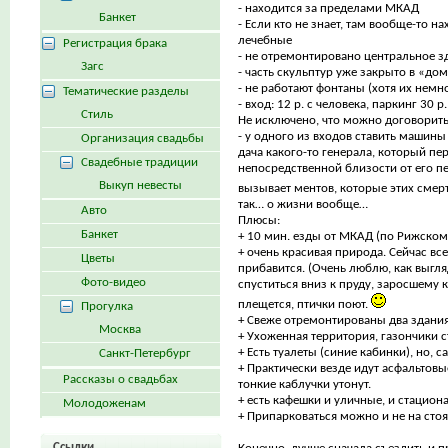
- находится за пределами МКАД
Банкет
- Если кто не знает, там вообще-то н
лечебные
Регистрация брака
- не отремонтировано центральное зд
Загс
- часть скульптур уже закрыто в «до
- не работают фонтаны (хотя их немно
Тематические разделы
- вход: 12 р. с человека, паркинг 30
Стиль
Не исключено, что можно договорить
- у одного из входов ставить машины
Организация свадьбы
дача какого-то генерала, который пе
Свадебные традиции
непосредственной близости от его 
Выкуп невесты
вызывает ментов, которые этих смер
так… о жизни вообще…
Авто
Плюсы:
Банкет
+ 10 мин. езды от МКАД (по Рижском
+ очень красивая природа. Сейчас все
Цветы
прибавится. (Очень люблю, как выгл
Фото-видео
спуститься вниз к пруду, заросшему
плещется, птички поют.
Прогулка
+ Свеже отремонтированы два здания 
Москва
+ Ухоженная территория, газончики 
+ Есть туалеты (синие кабинки), но, 
Санкт-Петербург
+ Практически везде идут асфальтовы
Рассказы о свадьбах
тонкие каблучки утонут.
+ есть кафешки и уличные, и стацион
Молодоженам
+ Припарковаться можно и не на стоян
Ссылки