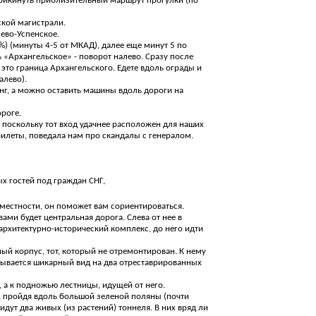
прикинуть приблизительный маршрут прогулки (по
ской магистрали.
ево-Успенское.
 %) (минуты 4-5 от МКАД), далее еще минут 5 по
ь «Архангельское» - поворот налево. Сразу после
- это граница Архангельского. Едете вдоль ограды и
алево).
нг, а можно оставить машины вдоль дороги на
роге.
 поскольку тот вход удачнее расположен для наших
билеты, поведала нам про скандалы с генералом.
х гостей под граждан СНГ,
н местности, он поможет вам сориентироваться.
вами будет центральная дорога. Слева от нее в
архитектурно-исторический комплекс, до него идти
ый корпус, тот, который не отремонтирован. К нему
крывается шикарный вид на два отреставрированных
 а к подножью лестницы, идущей от него.
 пройдя вдоль большой зеленой поляны (почти
идут два живых (из растений) тоннеля. В них вряд ли