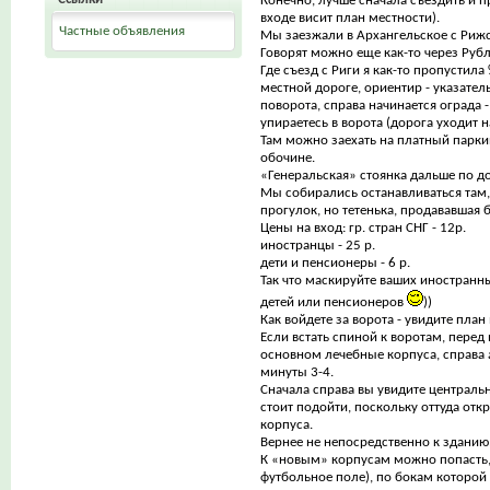
Конечно, лучше сначала съездить и 
входе висит план местности).
Частные объявления
Мы заезжали в Архангельское с Риж
Говорят можно еще как-то через Рубл
Где съезд с Риги я как-то пропустила
местной дороге, ориентир - указател
поворота, справа начинается ограда 
упираетесь в ворота (дорога уходит н
Там можно заехать на платный парки
обочине.
«Генеральская» стоянка дальше по до
Мы собирались останавливаться там,
прогулок, но тетенька, продававшая 
Цены на вход: гр. стран СНГ - 12р.
иностранцы - 25 р.
дети и пенсионеры - 6 р.
Так что маскируйте ваших иностранны
детей или пенсионеров
))
Как войдете за ворота - увидите пла
Если встать спиной к воротам, перед 
основном лечебные корпуса, справа 
минуты 3-4.
Сначала справа вы увидите центральн
стоит подойти, поскольку оттуда от
корпуса.
Вернее не непосредственно к зданию,
К «новым» корпусам можно попасть,
футбольное поле), по бокам которой 