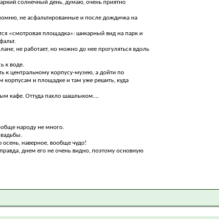
жаркий солнечный день, думаю, очень приятно
помню, не асфальтированные и после дождичка на
я «смотровая площадка»: шикарный вид на парк и
фальт.
лане, не работает, но можно до нее прогуляться вдоль
ь к воде.
ть к центральному корпусу-музею, а дойти по
м корпусам и площадке и там уже решить, куда
ным кафе. Оттуда пахло шашлыком….
вообще народу не много.
свадьбы.
ю осень, наверное, вообще чудо!
правда, днем его не очень видно, поэтому основную