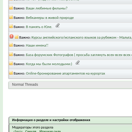
Важно:
Ваши любимые фильмы?
Важно:
Вебкамеры в живой природе
Важно:
В память о Юле.
Важно:
Курсы английского/испанского языков за рубежом - Мальта,
Важно:
Наши имена!!
Важно:
База форумских Фотографов ( просьба заглянуть всех-всех-всех 
Важно:
Когда мы были молодыми:)
Важно:
Online-бронирование апартаментов на курортах
Normal Threads
Информация о разделе и настройки отображения
Модераторы этого раздела
cherry
Сануля
Итицкая сила