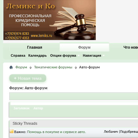
Главная
Форум
Что нов
Справка
Календарь
Опции форума
Навигация
Форум
Тематические форумы
Авто-форум
+
Новая тема
Форум:
Авто-форум
Заголовок
Автор
Sticky Threads
Важно:
Помощь в покупке и сервисе авто.
Любанич (Подобревш