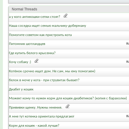
Normal Threads
а у кого антикошки-сетки стоят?
Наша соседка ищет семью мальчику-доберману
Помогите советом как пристроить кота
Питомник шотландцев
К
Где купить белого крысенка?
Хочу собаку :)
К
Котёнок срочно ищет дом. Не сам, мы ему помогаем)
белок в моче у кота - при струвитах бывает?
Диабет у кошек
Можект кому-то нужен корм для кошек-диабетиков? (копия с барахолки)
Прививки щенку. Нужны мнения.
А мне тут котенка ориентала предлагают
К
Корм для кошек - какой лучше?