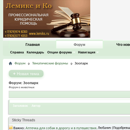
Главная
Форум
Что нов
Справка
Календарь
Опции форума
Навигация
Форум
Тематические форумы
Зоопарк
+
Новая тема
Форум:
Зоопарк
Форум о животных
Заголовок
Автор
Sticky Threads
Важно:
Аптечка для собак в дорогу и в путешествия.
Любанич (Подобревш