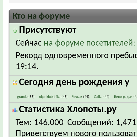
Кто на форуме
Присутствуют
Сейчас
на форуме посетителей:
Рекорд одновременного пребыва
19:14
.
Сегодня день рождения у
grande
(56)
olya-klubni4ka
(46)
Чижик
(44)
Galka
(44)
Виноградик
(4
Статистика Хлопоты.ру
Тем
146,000
Сообщений
1,471
Приветствуем нового пользова