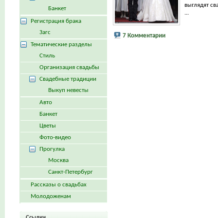
выглядят св
Банкет
...
Регистрация брака
Загс
7 Комментарии
Тематические разделы
Стиль
Организация свадьбы
Свадебные традиции
Выкуп невесты
Авто
Банкет
Цветы
Фото-видео
Прогулка
Москва
Санкт-Петербург
Рассказы о свадьбах
Молодоженам
Ссылки