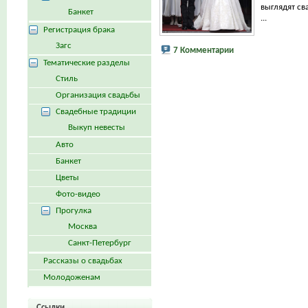
выглядят св
Банкет
...
Регистрация брака
Загс
7 Комментарии
Тематические разделы
Стиль
Организация свадьбы
Свадебные традиции
Выкуп невесты
Авто
Банкет
Цветы
Фото-видео
Прогулка
Москва
Санкт-Петербург
Рассказы о свадьбах
Молодоженам
Ссылки