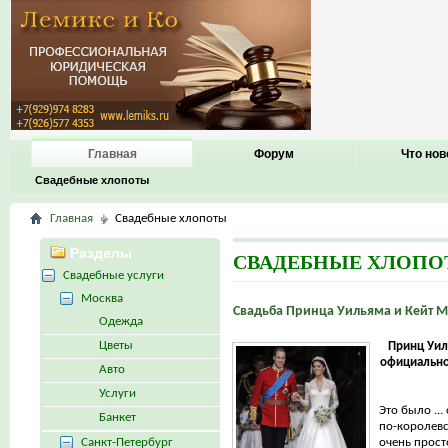
Главная
Форум
Что нов
Свадебные хлопоты
Главная
Свадебные хлопоты
Разделы
СВАДЕБНЫЕ ХЛОП
Свадебные услуги
Москва
Свадьба Принца Уильяма и Кейт 
Одежда
Цветы
Принц Уил
официально
Авто
Услуги
Это было ...
Банкет
по-королевс
Санкт-Петербург
очень просто