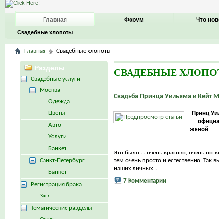
Главная
Форум
Что нов
Свадебные хлопоты
Главная
Свадебные хлопоты
Разделы
СВАДЕБНЫЕ ХЛОП
Свадебные услуги
Москва
Свадьба Принца Уильяма и Кейт 
Одежда
Цветы
Принц Уи
официа
Авто
женой
Услуги
Банкет
Это было ... очень красиво, очень по-
Санкт-Петербург
тем очень просто и естественно. Так в
наших личных ...
Банкет
7 Комментарии
Регистрация брака
Загс
Тематические разделы