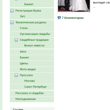
выглядят св
Банкет
...
Регистрация брака
Загс
7 Комментарии
Тематические разделы
Стиль
Организация свадьбы
Свадебные традиции
Выкуп невесты
Авто
Банкет
Цветы
Фото-видео
Прогулка
Москва
Санкт-Петербург
Рассказы о свадьбах
Молодоженам
Ссылки