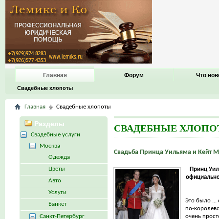
Главная
Форум
Что нов
Свадебные хлопоты
Главная
Свадебные хлопоты
Разделы
СВАДЕБНЫЕ ХЛОП
Свадебные услуги
Москва
Свадьба Принца Уильяма и Кейт 
Одежда
Цветы
Принц Уил
официально
Авто
Услуги
Это было ...
Банкет
по-королевс
Санкт-Петербург
очень просто