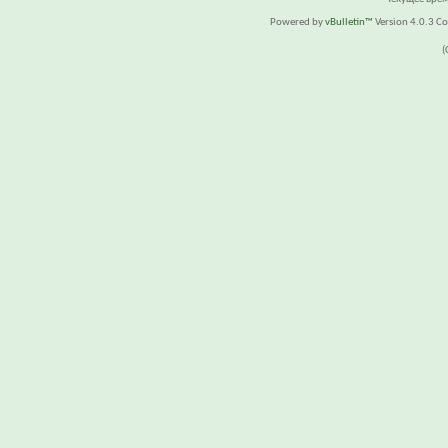
Powered by
vBulletin™
Version 4.0.3 Cop
(