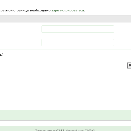
тра этой страницы необходимо
зарегистрироваться
.
ь?
Текущее время:
03:57
. Часовой пояс GMT +3.