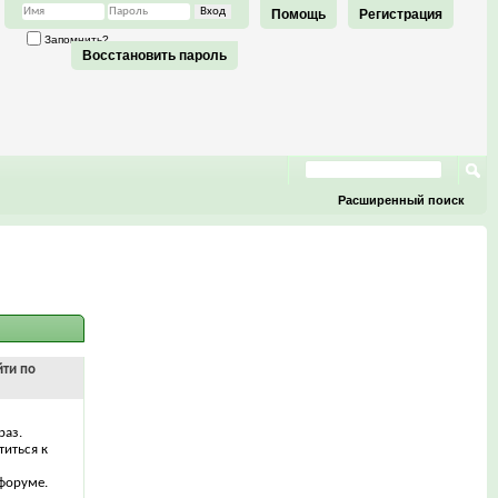
Помощь
Регистрация
Запомнить?
Восстановить пароль
Расширенный поиск
йти по
раз.
титься к
форуме.