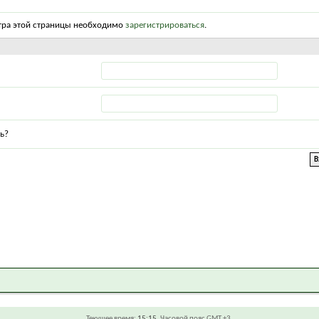
тра этой страницы необходимо
зарегистрироваться
.
ь?
Текущее время:
15:15
. Часовой пояс GMT +3.