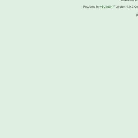
Powered by
vBulletin™
Version 4.0.3 Cop
(