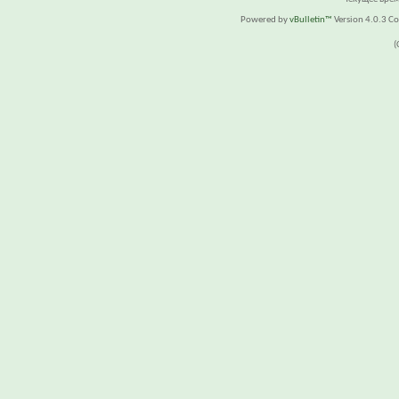
Powered by
vBulletin™
Version 4.0.3 Cop
(