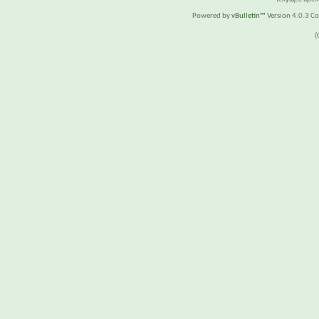
Powered by
vBulletin™
Version 4.0.3 Cop
(