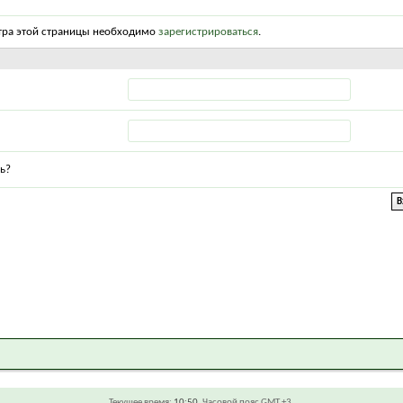
тра этой страницы необходимо
зарегистрироваться
.
ь?
Текущее время:
10:50
. Часовой пояс GMT +3.