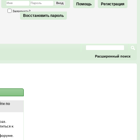
Помощь
Регистрация
Запомнить?
Восстановить пароль
Расширенный поиск
йти по
раз.
титься к
форуме.