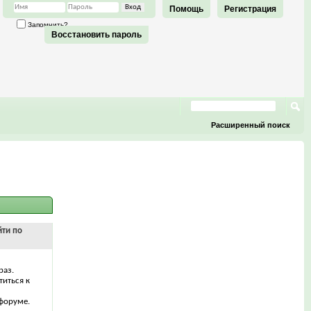
Помощь
Регистрация
Запомнить?
Восстановить пароль
Расширенный поиск
йти по
раз.
титься к
форуме.