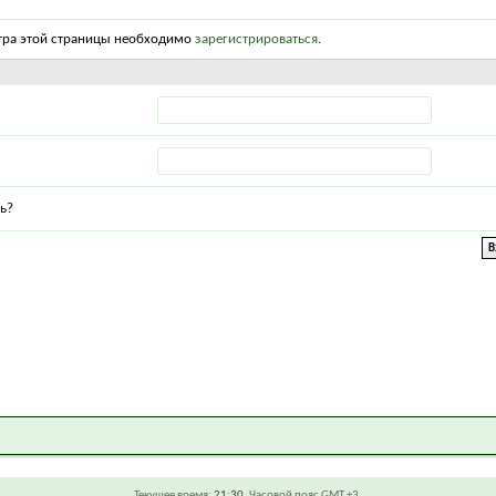
тра этой страницы необходимо
зарегистрироваться
.
ь?
Текущее время:
21:30
. Часовой пояс GMT +3.