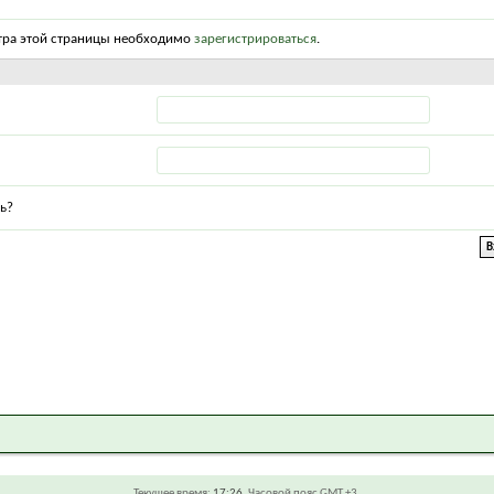
тра этой страницы необходимо
зарегистрироваться
.
ь?
Текущее время:
17:26
. Часовой пояс GMT +3.