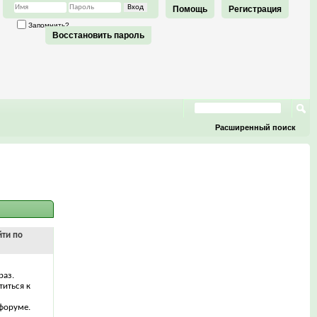
Помощь
Регистрация
Запомнить?
Восстановить пароль
Расширенный поиск
йти по
раз.
титься к
форуме.