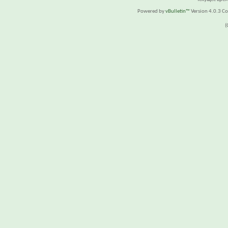
Powered by
vBulletin™
Version 4.0.3 Cop
(