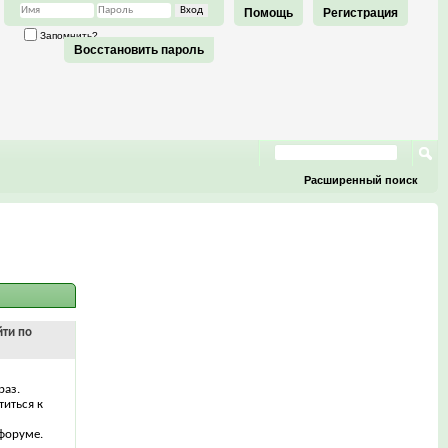
Помощь
Регистрация
Запомнить?
Восстановить пароль
Расширенный поиск
йти по
раз.
титься к
форуме.