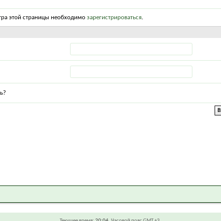
тра этой страницы необходимо
зарегистрироваться
.
ь?
Текущее время:
20:04
. Часовой пояс GMT +3.