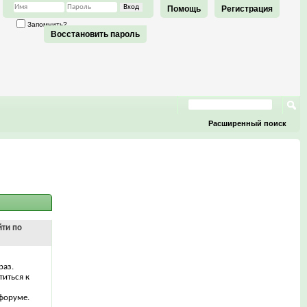
Помощь
Регистрация
Запомнить?
Восстановить пароль
Расширенный поиск
йти по
раз.
титься к
форуме.