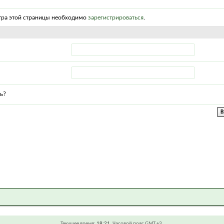
тра этой страницы необходимо
зарегистрироваться
.
ь?
Текущее время:
18:21
. Часовой пояс GMT +3.