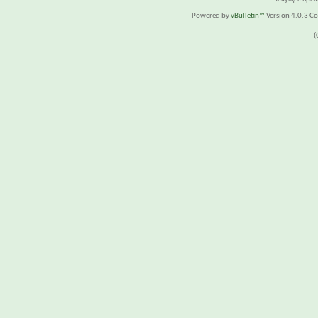
Powered by
vBulletin™
Version 4.0.3 Cop
(