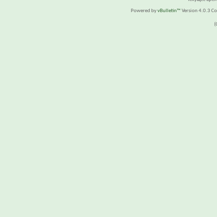
Powered by
vBulletin™
Version 4.0.3 Cop
(