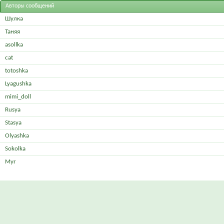
Авторы сообщений
Шулка
Таняя
asollka
cat
totoshka
Lyagushka
mimi_doll
Rusya
Stasya
Olyashka
Sokolka
Myr