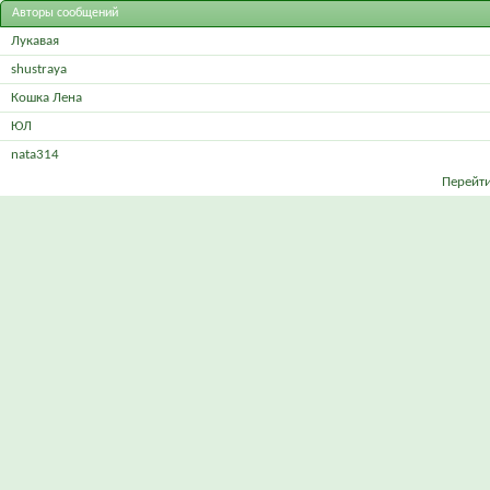
Авторы сообщений
Лукавая
shustraya
Кошка Лена
ЮЛ
nata314
Перейти