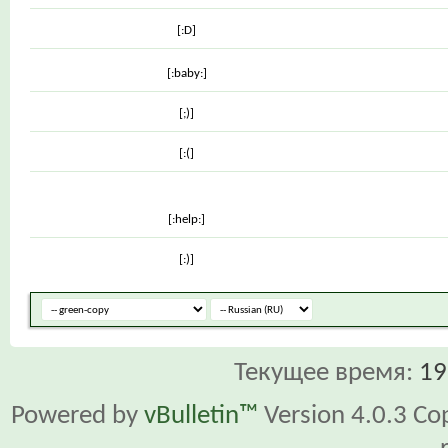
[:D]
[:baby:]
[;)]
[:(]
[:help:]
[:)]
Текущее время:
19
Powered by
vBulletin™
Version 4.0.3 Cop