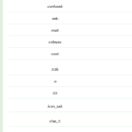
:confused:
:eek:
:mad:
:rolleyes:
:cool:
:538:
:o
:22:
:icon_sad:
:clap_1: