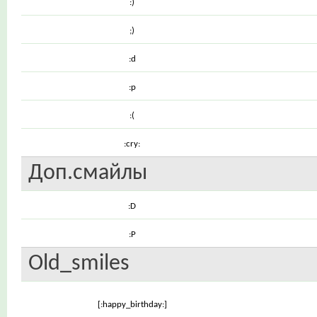
:)
;)
:d
:p
:(
:cry:
Доп.смайлы
:D
:P
Old_smiles
[:happy_birthday:]