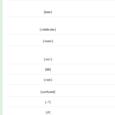
[beer]
[:celebrate:]
[:mam:]
[:no!:]
[88]
[:red:]
[confused]
[:-?]
[:P]