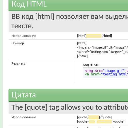
Код HTML
BB код [html] позволяет вам выде
тексте.
Использование
[html]
значение
[/html]
Пример
[html]
<img src="image.gif" alt="image" 
<a href="testing.html" target="_b
[/html]
Результат
Код HTML:
<img src=
"image.gif"
 
<a href=
"testing.html
Цитата
The [quote] tag allows you to attribu
Использование
[quote]
Цитата
[/quote]
[quote=
Имя
]
значение
[/quote]