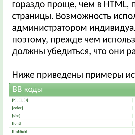
гораздо проще, чем в HTML, 
страницы. Возможность испол
администратором индивидуал
поэтому, прежде чем использ
должны убедиться, что они р
Ниже приведены примеры исп
BB коды
[b]
,
[i]
,
[u]
[color]
[size]
[font]
[highlight]