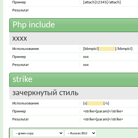
Пример
[attach]12345[/attach]
Результат
Php include
xxxx
Использование
[bbmpicl]
значение
[/bbmpicl]
Пример
xxx
Результат
xxx
strike
зачеркнутый стиль
Использование
[s]
значение
[/s]
Пример
<strike>{param}</strike>
Результат
<strike>{param}</strike>