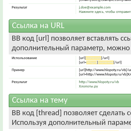
Результат
j.doe@example.com
Нажмите здесь, чтобы отправи
Ссылка на URL
BB код [url] позволяет вставлять с
дополнительный параметр, можно 
Использование
[url]
значение
[/url]
[url=
Опция
]
значение
[/url]
Пример
[url]http://www.hlopoty.ru/vb[/ur
[url=http://www.hlopoty.ru/vb]Х
Результат
http://www.hlopoty.ru/vb
Хлопоты.ру
Ссылка на тему
BB код [thread] позволяет сделать с
Используя дополнительный парамет