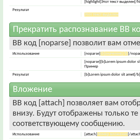
[highlight]Этот текст выделен[/hi
Результат
Этот текст выделен
Прекратить распознавание BB к
BB код [noparse] позволит вам отм
Использование
[noparse]
[b]значение[/b]
[/nopa
[noparse][b]Lorem ipsum dolor si
Пример
Результат
[b]Lorem ipsum dolor sit amet[/b
Вложение
BB код [attach] позволяет вам ото
внизу. Будут отображены только т
соответствующему сообщению.
Использование
[attach]
Номер вложения
[/attac