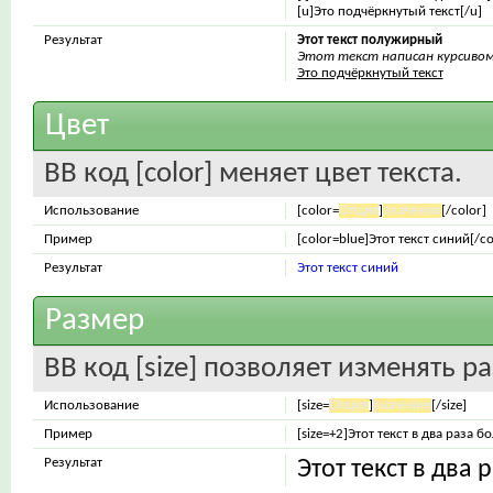
[u]Это подчёркнутый текст[/u]
Результат
Этот текст полужирный
Этот текст написан курсиво
Это подчёркнутый текст
Цвет
BB код [color] меняет цвет текста.
Использование
[color=
Опция
]
значение
[/color]
Пример
[color=blue]Этот текст синий[/co
Результат
Этот текст синий
Размер
BB код [size] позволяет изменять 
Использование
[size=
Опция
]
значение
[/size]
Пример
[size=+2]Этот текст в два раза 
Результат
Этот текст в два