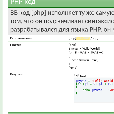
PHP код
BB код [php] исполняет ту же самую
том, что он подсвечивает синтаксис
разрабатывался для языка PHP, он 
Использование
[php]
значение
[/php]
Пример
[php]
$myvar = 'Hello World!';
for ($
i = 0; \$i < 10; \$i++)
{
echo $myvar . "\n";
}
[/php]
Результат
PHP код:
$myvar
=
'Hello World
for (
$i
=
0
;
$i
<
10
{
echo
$myvar
.
"\n
}