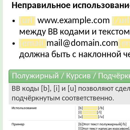
Неправильное использовани
[url]
www.example.com
[/url
между BB кодами и текстом
[email]
mail@domain.com
[e
должна быть с наклонной че
Полужирный / Курсив / Подчёрк
BB коды [b], [i] и [u] позволяют с
подчёркнутым соответственно.
Использование
[b]
значение
[/b]
[i]
значение
[/i]
[u]
значение
[/u]
Пример
[b]Этот текст полужирный[/b]
[i]Этот текст написан курсивом[/