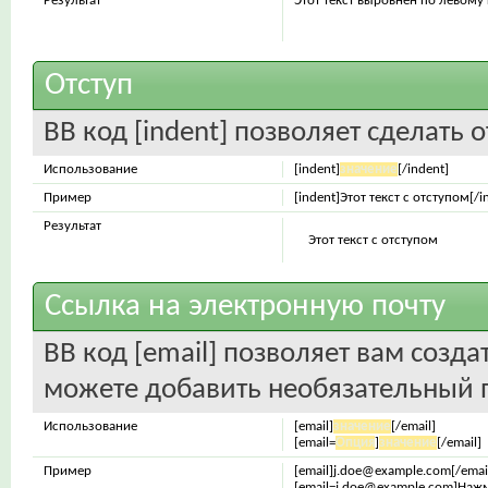
Результат
Этот текст выровнен по левому
Отступ
BB код [indent] позволяет сделать о
Использование
[indent]
значение
[/indent]
Пример
[indent]Этот текст с отступом[/i
Результат
Этот текст с отступом
Ссылка на электронную почту
BB код [email] позволяет вам созда
можете добавить необязательный п
Использование
[email]
значение
[/email]
[email=
Опция
]
значение
[/email]
Пример
[email]j.doe@example.com[/emai
[email=j.doe@example.com]Нажм