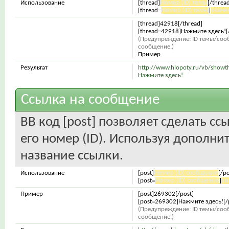
Использование
[thread]
Номер (ID) темы
[/threa
[thread=
Номер (ID) темы
]
значе
[thread]42918[/thread]
[thread=42918]Нажмите здесь![/
(Предупреждение: ID темы/соо
сообщение.)
Пример
Результат
http://www.hlopoty.ru/vb/show
Нажмите здесь!
Ссылка на сообщение
BB код [post] позволяет сделать с
его номер (ID). Используя дополн
название ссылки.
Использование
[post]
Номер (ID) сообщения
[/po
[post=
Номер (ID) сообщения
]
зн
Пример
[post]269302[/post]
[post=269302]Нажмите здесь![/
(Предупреждение: ID темы/соо
сообщение.)