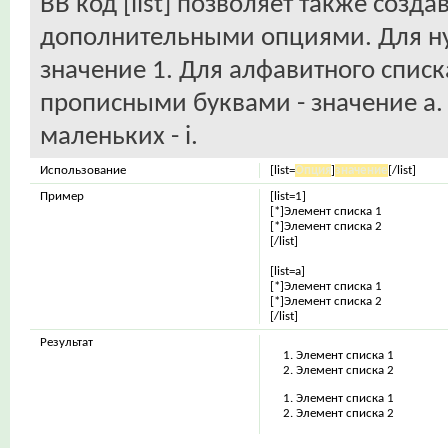
BB код [list] позволяет также созд
дополнительными опциями. Для ну
значение 1. Для алфавитного списк
прописными буквами - значение а. 
маленьких - i.
Использование
[list=
Опция
]
значение
[/list]
Пример
[list=1]
[*]Элемент списка 1
[*]Элемент списка 2
[/list]
[list=a]
[*]Элемент списка 1
[*]Элемент списка 2
[/list]
Результат
Элемент списка 1
Элемент списка 2
Элемент списка 1
Элемент списка 2