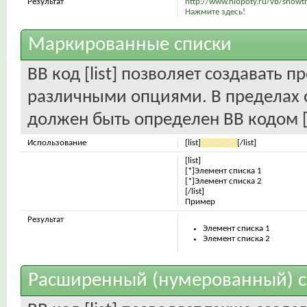
Результат
http://www.hlopoty.ru/vb/show
Нажмите здесь!
Маркированные списки
BB код [list] позволяет создавать 
различными опциями. В пределах 
должен быть определен BB кодом [
Использование
[list]
значение
[/list]
[list]
[*]Элемент списка 1
[*]Элемент списка 2
[/list]
Пример
Результат
Элемент списка 1
Элемент списка 2
Расширенный (нумерованный) с