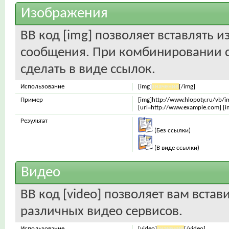
Изображения
BB код [img] позволяет вставлять 
сообщения. При комбинировании с
сделать в виде ссылок.
Использование
[img]
значение
[/img]
Пример
[img]http://www.hlopoty.ru/vb/i
[url=http://www.example.com] [i
Результат
(Без ссылки)
(В виде ссылки)
Видео
BB код [video] позволяет вам вста
различных видео сервисов.
Использование
[video]
значение
[/video]