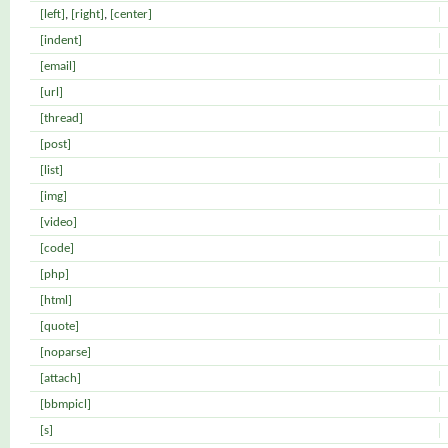
[left]
,
[right]
,
[center]
[indent]
[email]
[url]
[thread]
[post]
[list]
[img]
[video]
[code]
[php]
[html]
[quote]
[noparse]
[attach]
[bbmpicl]
[s]