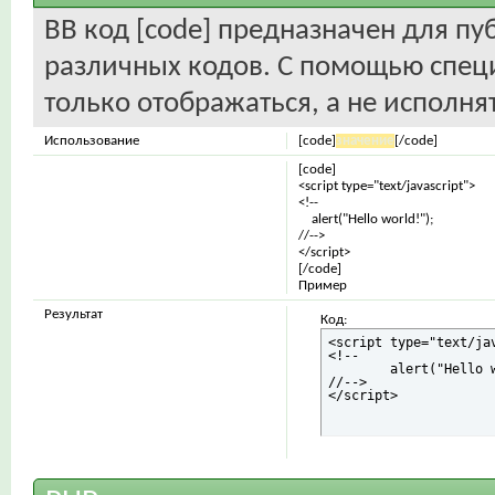
BB код [code] предназначен для п
различных кодов. С помощью спец
только отображаться, а не исполнят
Использование
[code]
значение
[/code]
[code]
<script type="text/javascript">
<!--
alert("Hello world!");
//-->
</script>
[/code]
Пример
Результат
Код:
<script type="text/jav
<!--

	alert("Hello world!");

//-->

</script>