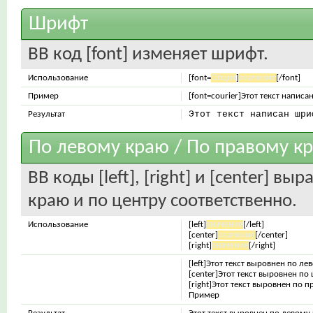
Шрифт
BB код [font] изменяет шрифт.
Использование
[font=
Опция
]
значение
[/font]
Пример
[font=courier]Этот текст написа
Этот текст написан шри
Результат
По левому краю / По правому кр
BB коды [left], [right] и [center] 
краю и по центру соответственно.
Использование
[left]
значение
[/left]
[center]
значение
[/center]
[right]
значение
[/right]
[left]Этот текст выровнен по лев
[center]Этот текст выровнен по 
[right]Этот текст выровнен по п
Пример