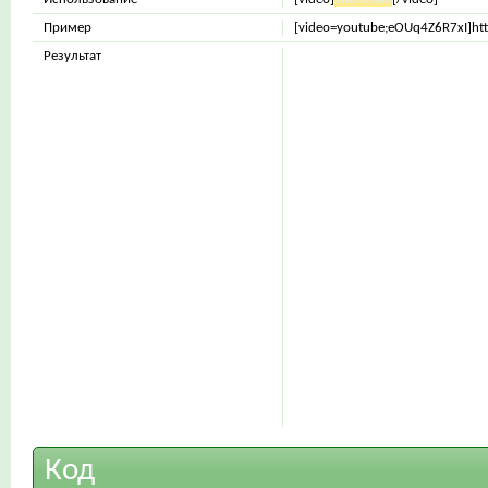
Пример
[video=youtube;eOUq4Z6R7xI]ht
Результат
Код