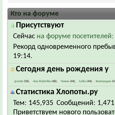
Кто на форуме
Присутствуют
Сейчас
на форуме посетителей:
Рекорд одновременного пребыва
19:14
.
Сегодня день рождения у
grande
(56)
olya-klubni4ka
(46)
Чижик
(44)
Galka
(44)
Виноградик
(4
Статистика Хлопоты.ру
Тем
145,935
Сообщений
1,471
Приветствуем нового пользова