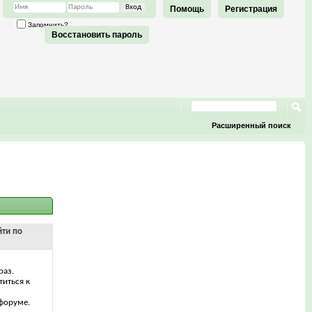
Помощь
Регистрация
Запомнить?
Восстановить пароль
Расширенный поиск
йти по
раз.
титься к
форуме.