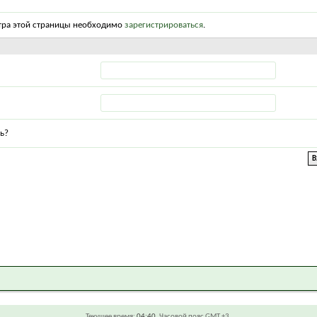
тра этой страницы необходимо
зарегистрироваться
.
ь?
Текущее время:
04:40
. Часовой пояс GMT +3.