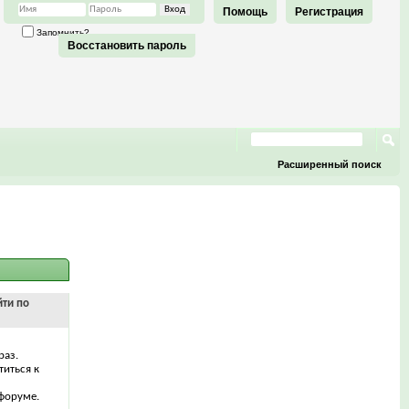
Помощь
Регистрация
Запомнить?
Восстановить пароль
Расширенный поиск
йти по
раз.
титься к
форуме.