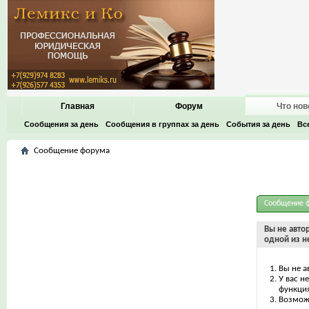
Главная
Форум
Что нов
Сообщения за день
Сообщения в группах за день
События за день
Вс
Сообщение форума
Сообщение 
Вы не авто
одной из н
Вы не а
У вас н
функци
Возможн