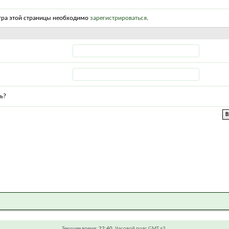
тра этой страницы необходимо
зарегистрироваться
.
ь?
Текущее время:
22:40
. Часовой пояс GMT +3.