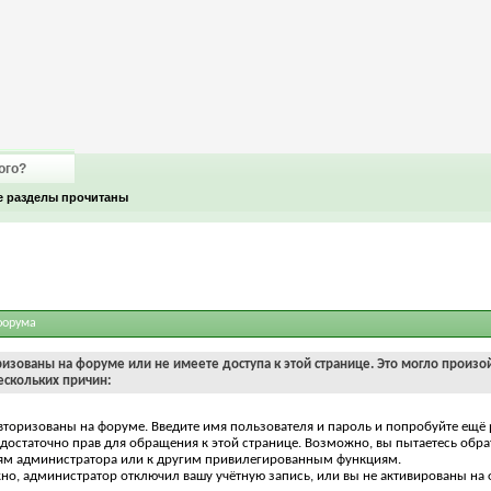
ого?
е разделы прочитаны
форума
ризованы на форуме или не имеете доступа к этой странице. Это могло произо
ескольких причин:
вторизованы на форуме. Введите имя пользователя и пароль и попробуйте ещё 
едостаточно прав для обращения к этой странице. Возможно, вы пытаетесь обра
ям администратора или к другим привилегированным функциям.
о, администратор отключил вашу учётную запись, или вы не активированы на 