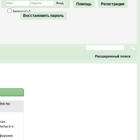
Помощь
Регистрация
Запомнить?
Восстановить пароль
Расширенный поиск
йти по
раз.
титься к
форуме.