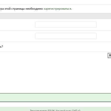
тра этой страницы необходимо
зарегистрироваться
.
ь?
Текущее время:
03:54
. Часовой пояс GMT +3.