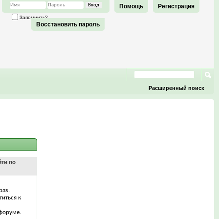
Помощь
Регистрация
Запомнить?
Восстановить пароль
Расширенный поиск
йти по
раз.
титься к
форуме.