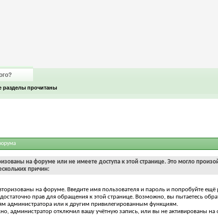
ого?
е разделы прочитаны
форума
ризованы на форуме или не имеете доступа к этой странице. Это могло произо
ескольких причин:
вторизованы на форуме. Введите имя пользователя и пароль и попробуйте ещё 
едостаточно прав для обращения к этой странице. Возможно, вы пытаетесь обра
ям администратора или к другим привилегированным функциям.
о, администратор отключил вашу учётную запись, или вы не активированы на 