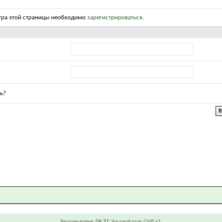
тра этой страницы необходимо
зарегистрироваться
.
ь?
Текущее время:
08:37
. Часовой пояс GMT +3.