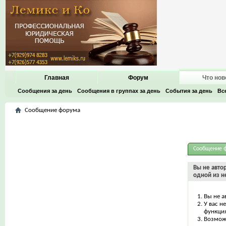
Главная
Форум
Что нов
Сообщения за день
Сообщения в группах за день
События за день
Вс
Сообщение форума
Сообщение 
Вы не авто
одной из н
Вы не а
У вас н
функци
Возможн