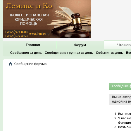
Главная
Форум
Что нов
Сообщения за день
Сообщения в группах за день
События за день
Вс
Сообщение форума
Сообщение 
Вы не авто
одной из н
Вы не а
У вас н
функци
Возможн