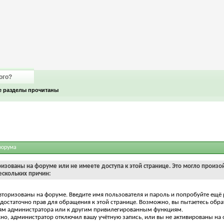
ого?
е разделы прочитаны
форума
ризованы на форуме или не имеете доступа к этой странице. Это могло произо
ескольких причин:
вторизованы на форуме. Введите имя пользователя и пароль и попробуйте ещё 
едостаточно прав для обращения к этой странице. Возможно, вы пытаетесь обра
ям администратора или к другим привилегированным функциям.
о, администратор отключил вашу учётную запись, или вы не активированы на 