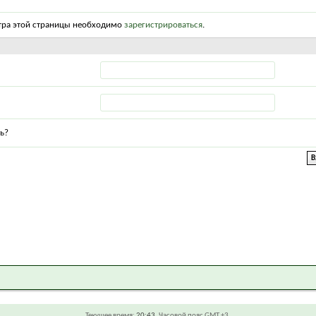
тра этой страницы необходимо
зарегистрироваться
.
ь?
Текущее время:
20:43
. Часовой пояс GMT +3.