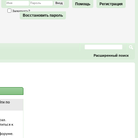
Помощь
Регистрация
Запомнить?
Восстановить пароль
Расширенный поиск
йти по
раз.
титься к
форуме.