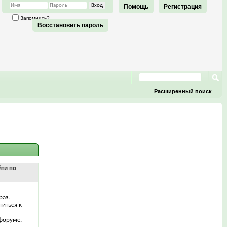
Помощь
Регистрация
Запомнить?
Восстановить пароль
Расширенный поиск
йти по
раз.
титься к
форуме.