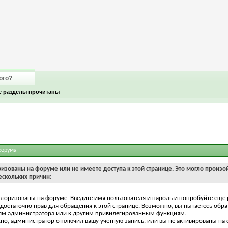
ого?
е разделы прочитаны
форума
ризованы на форуме или не имеете доступа к этой странице. Это могло произо
ескольких причин:
вторизованы на форуме. Введите имя пользователя и пароль и попробуйте ещё 
едостаточно прав для обращения к этой странице. Возможно, вы пытаетесь обра
ям администратора или к другим привилегированным функциям.
о, администратор отключил вашу учётную запись, или вы не активированы на 