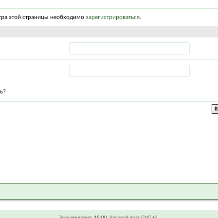
тра этой страницы необходимо
зарегистрироваться
.
ь?
Текущее время:
15:00
. Часовой пояс GMT +3.