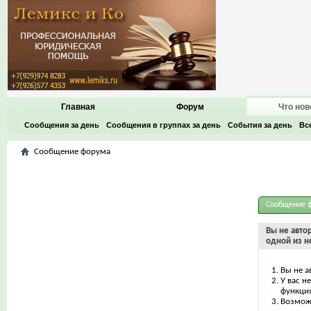
Главная
Форум
Что нов
Сообщения за день
Сообщения в группах за день
События за день
Вс
Сообщение форума
Сообщение 
Вы не авто
одной из н
Вы не а
У вас н
функци
Возможн