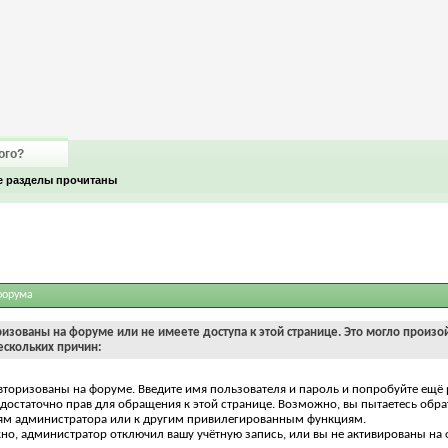
ого?
е разделы прочитаны
форума
ризованы на форуме или не имеете доступа к этой странице. Это могло произо
ескольких причин:
вторизованы на форуме. Введите имя пользователя и пароль и попробуйте ещё 
едостаточно прав для обращения к этой странице. Возможно, вы пытаетесь обра
ям администратора или к другим привилегированным функциям.
о, администратор отключил вашу учётную запись, или вы не активированы на 