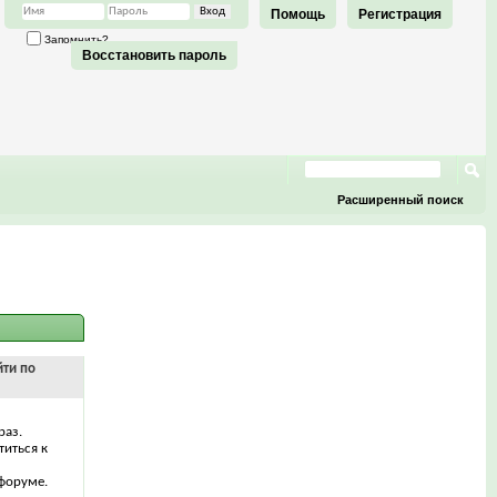
Помощь
Регистрация
Запомнить?
Восстановить пароль
Расширенный поиск
йти по
раз.
титься к
форуме.