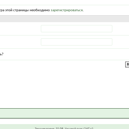
тра этой страницы необходимо
зарегистрироваться
.
ь?
Текущее время:
15:08
. Часовой пояс GMT +3.