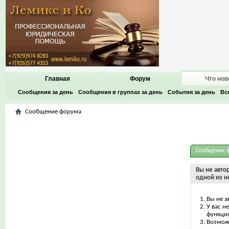
Главная
Форум
Что нов
Сообщения за день
Сообщения в группах за день
События за день
Вс
Сообщение форума
Сообщение 
Вы не авто
одной из н
Вы не а
У вас н
функци
Возможн